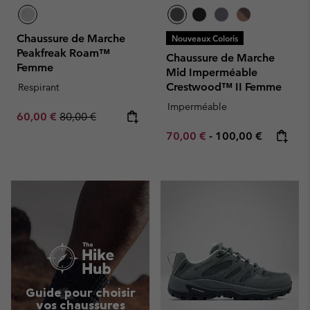
Chaussure de Marche
Nouveaux Coloris
Peakfreak Roam™
Chaussure de Marche
Femme
Mid Imperméable
Crestwood™ II Femme
Respirant
Imperméable
Sale price:
Regular price:
60,00 €
80,00 €
Minimum sale price:
Maximum price:
70,00 €
-
100,00 €
Guide pour choisir
vos chaussures