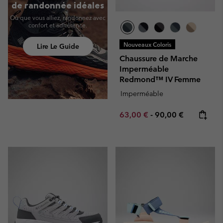
de randonnée idéales
Où que vous alliez, randonnez avec
confort et adhérence.
Nouveaux Coloris
Lire Le Guide
Chaussure de Marche
Imperméable
Redmond™ IV Femme
Imperméable
Minimum sale price:
Maximum price:
63,00 €
-
90,00 €