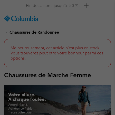
Remise de 10 % à saisir
SKIP
Columbia
TO
Sportswear
CONTENT
Chaussures de Randonnée
SKIP
TO
MAIN
NAV
Malheureusement, cet article n'est plus en stock.
Vous trouverez peut être votre bonheur parmi ces
SKIP
options.
TO
SEARCH
Chaussures de Marche Femme
Votre allure.
À chaque foulée.
Amorti réactif.
Adhérence fiable.
Tracez votre voie.