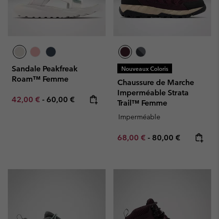
Sandale Peakfreak
Nouveaux Coloris
Roam™ Femme
Chaussure de Marche
Imperméable Strata
Minimum sale price:
Maximum price:
42,00 €
-
60,00 €
Trail™ Femme
Imperméable
Minimum sale price:
Maximum price:
68,00 €
-
80,00 €