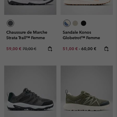
Chaussure de Marche
Sandale Konos
Strata Trail™ Femme
Globetrot™ Femme
Sale price:
Regular price:
Minimum sale price:
Maximum price:
59,00 €
70,00 €
51,00 €
-
60,00 €