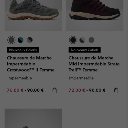
Nouveaux Coloris
Nouveaux Coloris
Chaussure de Marche
Chaussure de Marche
Imperméable
Mid Imperméable Strata
Crestwood™ II Femme
Trail™ Femme
Imperméable
Imperméable
Minimum sale price:
Maximum price:
Minimum sale price:
Maximum price:
76,00 €
-
90,00 €
72,00 €
-
90,00 €