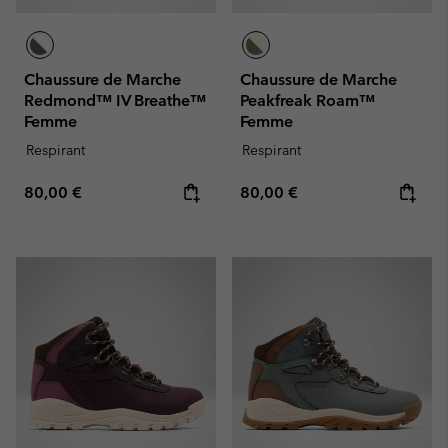
Chaussure de Marche
Chaussure de Marche
Redmond™ IV Breathe™
Peakfreak Roam™
Femme
Femme
Respirant
Respirant
Regular price:
Regular price:
80,00 €
80,00 €