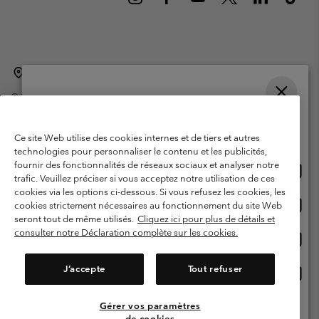
Belgique (français)
English ›
Nederlands ›
|
|
©
2026
Columbia Sportswear International Sarl. Avenue des Morgines, 12
1213 Petit-Lancy Switzerland. Tous droits réservés.
Veuillez choisir une langue
Conditions d'utilisation
Conditions Générales de Vente
Achats en ligne disponibles
Ce site Web utilise des cookies internes et de tiers et autres
Garanties Légales
Politique de confidentialité
technologies pour personnaliser le contenu et les publicités,
fournir des fonctionnalités de réseaux sociaux et analyser notre
Achat
United States
Conditions d'utilisation - Membres
trafic. Veuillez préciser si vous acceptez notre utilisation de ces
en
cookies via les options ci-dessous. Si vous refusez les cookies, les
Conditions D'utilisation - Contenu généré par l'utilisateur
Impressum
ligne
Achat
Belgium-English
cookies strictement nécessaires au fonctionnement du site Web
dispon
en
Cookies
seront tout de même utilisés.
Cliquez ici pour plus de détails et
ligne
consulter notre Déclaration complète sur les cookies.
Achat
Belgium-Français
dispon
en
Service client: Lun - sam de 9h à 13h et de 14h à 18h
(+)3278480783
ligne
J’accepte
Tout refuser
Achat
Belgium-Dutch
dispon
en
ligne
Gérer vos paramètres
Voir Tous Les Pays
dispon
de cookies