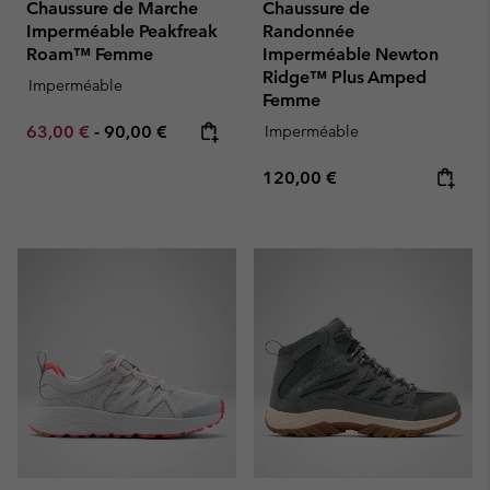
Chaussure de Marche
Chaussure de
Imperméable Peakfreak
Randonnée
Roam™ Femme
Imperméable Newton
Ridge™ Plus Amped
Imperméable
Femme
Minimum sale price:
Maximum price:
63,00 €
-
90,00 €
Imperméable
Regular price:
120,00 €