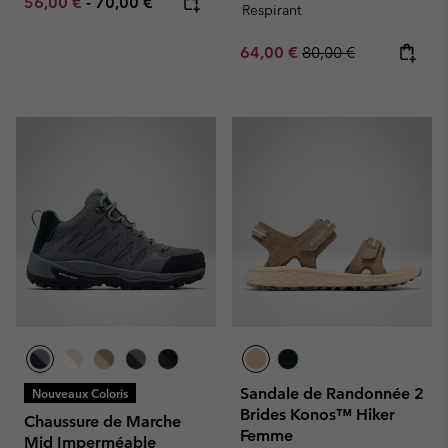
Minimum sale price:
Maximum price:
56,00 €
-
70,00 €
Respirant
Sale price:
Regular price:
64,00 €
80,00 €
Sandale de Randonnée 2
Nouveaux Coloris
Brides Konos™ Hiker
Chaussure de Marche
Femme
Mid Imperméable