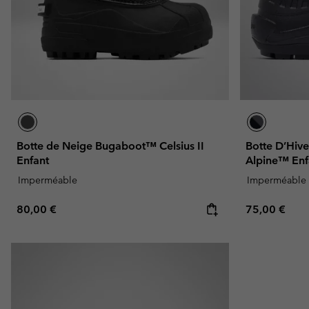
Botte de Neige Bugaboot™ Celsius II
Botte D’Hiv
Enfant
Alpine™ Enf
Imperméable
Imperméable
Regular price:
Regular pric
80,00 €
75,00 €