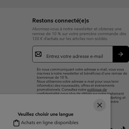
Restons connecté(e)s
Abonnez-vous à notre newsletter et obtenez une
remise de 10 % sur votre première commande dès
120 € d’achats sur les articles non soldés.
Inscription
par
e-
S’a
mail
En nous communiquant votre adresse e-mail, vous vous
inscrivez à notre newsletter et bénéficiez d’une remise de
bienvenue de 10 %.
Nous utiliserons votre adresse e-mail pour vous tenir
informé(e) des nouveautés, offres et événements
promotionnels. Consultez notre
politique de
confidentialité
pour plus de détails sur notre traitement
des données vous concernant à des fins de marketing et
sur les moyens dont vous disposez pour retirer votre
consentement.
Veuillez choisir une langue
Achats en ligne disponibles