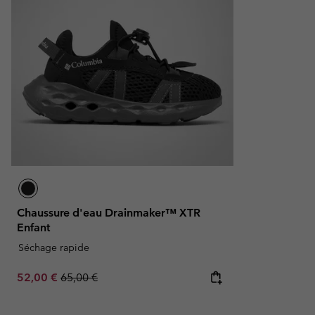
Chaussure d'eau Drainmaker™ XTR
Enfant
Séchage rapide
Sale price:
Regular price:
52,00 €
65,00 €