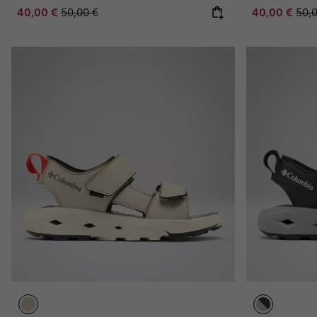
Sale price:
Regular price:
Sale price:
Regu
40,00 €
50,00 €
40,00 €
50,