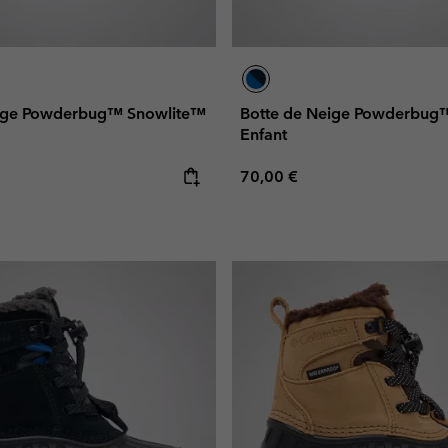
eige Powderbug™ Snowlite™
Botte de Neige Powderbug
Enfant
e:
Regular price:
70,00 €