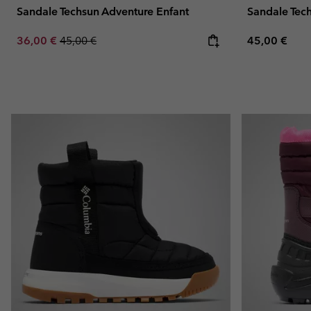
Sandale Techsun Adventure Enfant
Sandale Tec
Sale price:
Regular price:
Regular pric
36,00 €
45,00 €
45,00 €