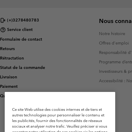
Nous connai
(+)3278480783
Service client
Notre histoire
Formulaire de contact
Offres d'emploi
Retours
Responsabilité d'
Rétractation
Programme d’entr
Statut de la commande
Investisseurs & p
Livraison
Accessibilité : 
Paiement
Questions fréquentes
Ce site Web utilise des cookies internes et de tiers et
autres technologies pour personnaliser le contenu et
les publicités, fournir des fonctionnalités de réseaux
sociaux et analyser notre trafic. Veuillez préciser si vous
acceptez notre utilisation de ces cookies via les options