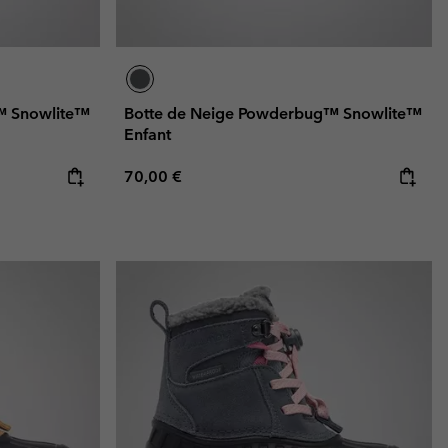
™ Snowlite™
Botte de Neige Powderbug™ Snowlite™
Enfant
Regular price:
70,00 €