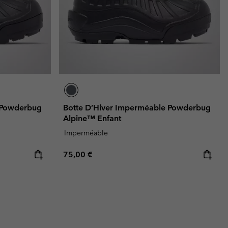
 Powderbug
Botte D’Hiver Imperméable Powderbug
Alpine™ Enfant
Imperméable
Regular price:
75,00 €