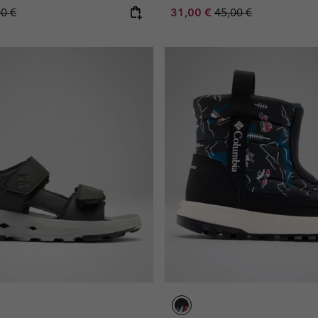
lar price:
Sale price:
Regular price:
00 €
31,00 €
45,00 €