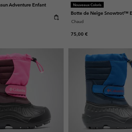
hsun Adventure Enfant
Nouveaux Coloris
Botte de Neige Snowtrot™ E
e:
Chaud
Regular price:
75,00 €