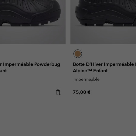
er Imperméable Powderbug
Botte D’Hiver Imperméable
ant
Alpine™ Enfant
Imperméable
e:
Regular price:
75,00 €