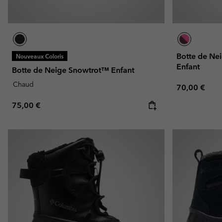
Botte de N
Nouveaux Coloris
Enfant
Botte de Neige Snowtrot™ Enfant
Chaud
Regular pric
70,00 €
Regular price:
75,00 €