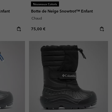
Nouveaux Coloris
nfant
Botte de Neige Snowtrot™ Enfant
Chaud
Regular price:
75,00 €