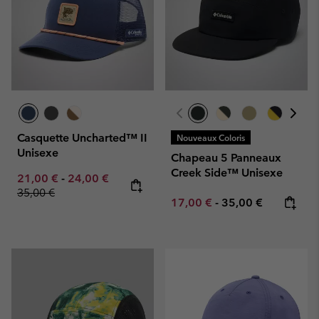
Casquette Uncharted™ II
Nouveaux Coloris
Unisexe
Chapeau 5 Panneaux
Creek Side™ Unisexe
Minimum sale price:
Maximum sale price:
Regular price:
21,00 €
-
24,00 €
35,00 €
Minimum sale price:
Maximum price:
17,00 €
-
35,00 €