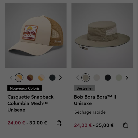
Nouveaux Coloris
Bestseller
Casquette Snapback
Bob Bora Bora™ II
Columbia Mesh™
Unisexe
Unisexe
Séchage rapide
Minimum sale price:
Maximum price:
24,00 €
-
30,00 €
Minimum sale price:
Maximum price:
24,00 €
-
35,00 €