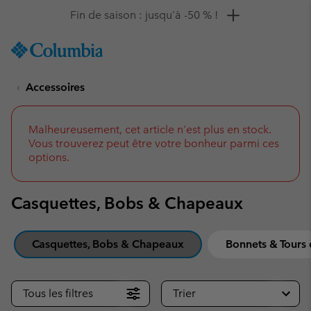
Remise de 10 % à saisir
SKIP
Columbia
TO
Sportswear
CONTENT
Accessoires
SKIP
TO
MAIN
NAV
Malheureusement, cet article n'est plus en stock.
Vous trouverez peut être votre bonheur parmi ces
SKIP
options.
TO
SEARCH
Casquettes, Bobs & Chapeaux
Casquettes, Bobs & Chapeaux
Bonnets & Tours
Tous les filtres
Trier