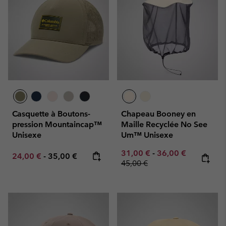
Casquette à Boutons-
Chapeau Booney en
pression Mountaincap™
Maille Recyclée No See
Unisexe
Um™ Unisexe
Minimum sale price:
Maximum sale pric
Regular pr
31,00 €
-
36,00 €
Minimum sale price:
Maximum price:
24,00 €
-
35,00 €
45,00 €