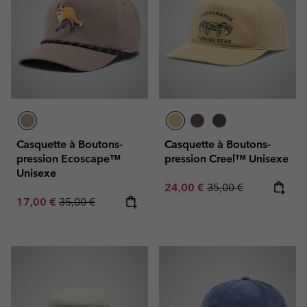
Casquette à Boutons-
Casquette à Boutons-
pression Ecoscape™
pression Creel™ Unisexe
Unisexe
Sale price:
Regular price:
24,00 €
35,00 €
Sale price:
Regular price:
17,00 €
35,00 €