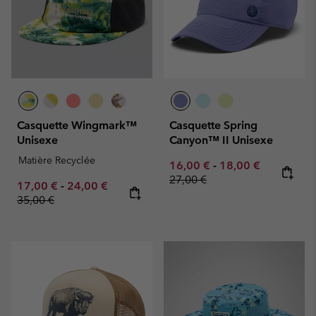
Casquette Wingmark™
Casquette Spring
Unisexe
Canyon™ II Unisexe
Matière Recyclée
Minimum sale price:
Maximum sale pric
Regular pr
16,00 €
-
18,00 €
27,00 €
Minimum sale price:
Maximum sale price:
Regular price:
17,00 €
-
24,00 €
35,00 €