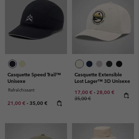
Casquette Speed Trail™
Casquette Extensible
Unisexe
Lost Lager™ 3D Unisexe
Rafraîchissant
Minimum sale price:
Maximum sale pric
Regular pr
17,00 €
-
28,00 €
35,00 €
Minimum sale price:
Maximum price:
21,00 €
-
35,00 €