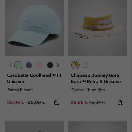
Casquette Coolhead™ III
Chapeau Booney Bora
Unisexe
Bora™ Retro II Unisexe
Rafraîchissant
Evacue l'humidité
Minimum sale price:
Maximum price:
Sale price:
Regular price:
28,00 €
-
35,00 €
28,00 €
40,00 €