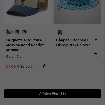
Casquette à Boutons-
Chapeau Booney CSC x
pression Road Ready™
Disney PFG Unisexe
Unisexe
Coton Bio
Sale price:
Regular price:
21,00 €
35,00 €
Afficher Plus (18)