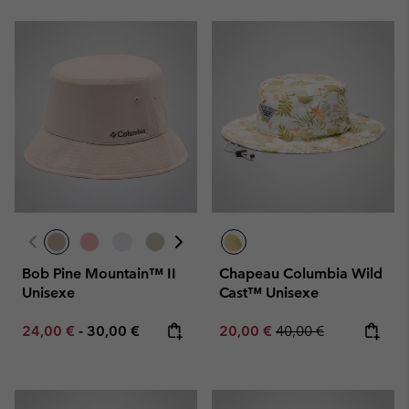
Bob Pine Mountain™ II
Chapeau Columbia Wild
Unisexe
Cast™ Unisexe
Minimum sale price:
Maximum price:
Sale price:
Regular price:
24,00 €
-
30,00 €
20,00 €
40,00 €