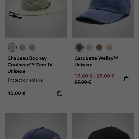
Chapeau Booney
Casquette Wellzy™
Coolhead™ Zero IV
Unisexe
Unisexe
Minimum sale price:
Maximum sale pric
Regular pr
17,00 €
-
28,00 €
Protection solaire
35,00 €
Regular price:
45,00 €