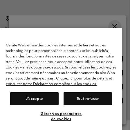
Belgique (français)
English ›
Nederlands ›
|
|
©
2026
Columbia Sportswear International Sarl. Avenue des Morgines, 12
1213 Petit-Lancy Switzerland. Tous droits réservés.
Veuillez choisir une langue
Conditions d'utilisation
Conditions Générales de Vente
Achats en ligne disponibles
Ce site Web utilise des cookies internes et de tiers et autres
Garanties Légales
Politique de confidentialité
technologies pour personnaliser le contenu et les publicités,
fournir des fonctionnalités de réseaux sociaux et analyser notre
Achat
United States
Conditions d'utilisation - Membres
trafic. Veuillez préciser si vous acceptez notre utilisation de ces
en
cookies via les options ci-dessous. Si vous refusez les cookies, les
Conditions D'utilisation - Contenu généré par l'utilisateur
Impressum
ligne
Achat
Belgium-English
cookies strictement nécessaires au fonctionnement du site Web
dispon
en
Cookies
seront tout de même utilisés.
Cliquez ici pour plus de détails et
ligne
consulter notre Déclaration complète sur les cookies.
Achat
Belgium-Français
dispon
en
Service client: Lun - sam de 9h à 13h et de 14h à 18h
(+)3278480783
ligne
J’accepte
Tout refuser
Achat
Belgium-Dutch
dispon
en
ligne
Gérer vos paramètres
Voir Tous Les Pays
dispon
de cookies