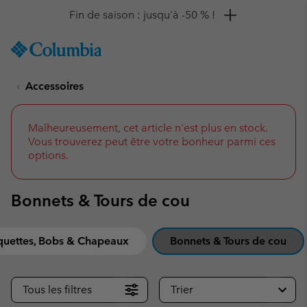
Remise de 10 % à saisir
SKIP
Columbia
TO
Sportswear
CONTENT
Accessoires
SKIP
TO
MAIN
NAV
Malheureusement, cet article n'est plus en stock.
Vous trouverez peut être votre bonheur parmi ces
SKIP
options.
TO
SEARCH
Bonnets & Tours de cou
quettes, Bobs & Chapeaux
Bonnets & Tours de cou
Tous les filtres
Trier