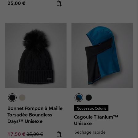
Regular price:
25,00 €
Bonnet Pompon à Maille
Nouveaux Coloris
Torsadée Boundless
Cagoule Titanium™
Days™ Unisexe
Unisexe
Séchage rapide
Sale price:
Regular price:
17,50 €
35,00 €