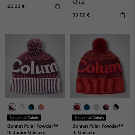
Chaud
Regular price:
25,00 €
Regular price:
30,00 €
Nouveaux Coloris
Nouveaux Coloris
Bonnet Polar Powder™
Bonnet Polar Powder™
III Junior Unisexe
III Unisexe