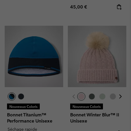
Regular price:
45,00 €
Nouveaux Coloris
Nouveaux Coloris
Bonnet Titanium™
Bonnet Winter Blur™ II
Performance Unisexe
Unisexe
Séchage rapide