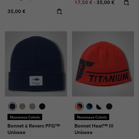
Minimum sale price:
Maximum price:
17,50 €
-
35,00 €
Regular price:
35,00 €
Nouveaux Coloris
Nouveaux Coloris
Bonnet à Revers PFG™
Bonnet Heat™ III
Unisexe
Unisexe