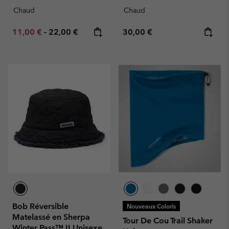
Chaud
Chaud
Minimum sale price:
Maximum price:
Regular price:
11,00 €
-
22,00 €
30,00 €
Bob Réversible
Nouveaux Coloris
Matelassé en Sherpa
Tour De Cou Trail Shaker
Winter Pass™ II Unisexe