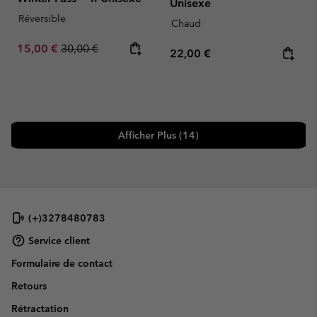
Unisexe
Réversible
Chaud
Sale price:
Regular price:
15,00 €
30,00 €
Regular price:
22,00 €
Afficher Plus (14)
(+)3278480783
Service client
Formulaire de contact
Retours
Rétractation