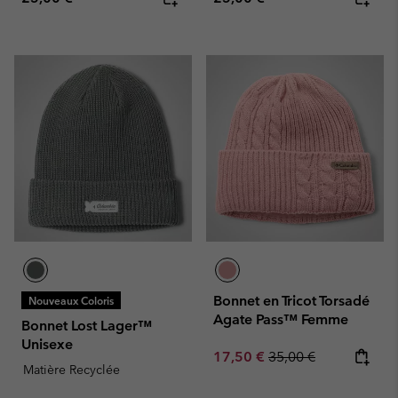
Bonnet en Tricot Torsadé
Nouveaux Coloris
Agate Pass™ Femme
Bonnet Lost Lager™
Unisexe
Sale price:
Regular price:
17,50 €
35,00 €
Matière Recyclée