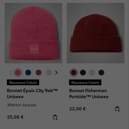
Nouveaux Coloris
Nouveaux Coloris
Bonnet Épais City Trek™
Bonnet Fisherman
Unisexe
Portside™ Unisexe
Matière épaisse
Regular price:
22,00 €
Regular price:
25,00 €