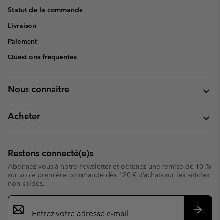
Statut de la commande
Livraison
Paiement
Questions fréquentes
Nous connaitre
Acheter
Restons connecté(e)s
Abonnez-vous à notre newsletter et obtenez une remise de 10 %
sur votre première commande dès 120 € d’achats sur les articles
non soldés.
Inscription
par