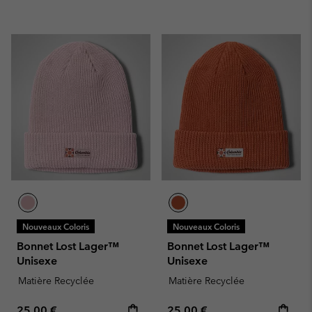
Nouveaux Coloris
Nouveaux Coloris
Bonnet Lost Lager™
Bonnet Lost Lager™
Unisexe
Unisexe
Matière Recyclée
Matière Recyclée
Regular price:
Regular price:
25,00 €
25,00 €