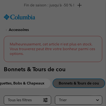
Remise de 10 % à saisir
SKIP
Columbia
TO
Sportswear
CONTENT
Accessoires
SKIP
TO
MAIN
NAV
Malheureusement, cet article n'est plus en stock.
Vous trouverez peut être votre bonheur parmi ces
SKIP
options.
TO
SEARCH
Bonnets & Tours de cou
quettes, Bobs & Chapeaux
Bonnets & Tours de cou
Tous les filtres
Trier