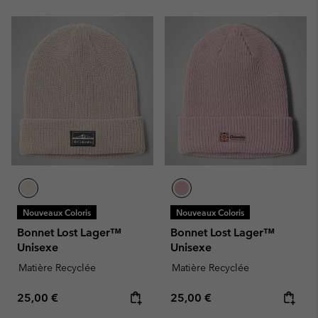
Nouveaux Coloris
Nouveaux Coloris
Bonnet Lost Lager™
Bonnet Lost Lager™
Unisexe
Unisexe
Matière Recyclée
Matière Recyclée
Regular price:
Regular price:
25,00 €
25,00 €