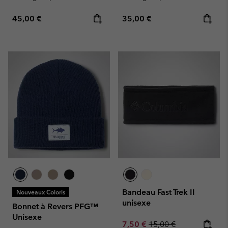
Regular price:
Regular price:
45,00 €
35,00 €
Bandeau Fast Trek II
Nouveaux Coloris
unisexe
Bonnet à Revers PFG™
Unisexe
Sale price:
Regular price:
7,50 €
15,00 €