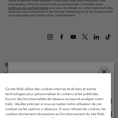
Nous utiliserons votre adresse e-mail pour vous tenir informé(e) des
nouveautés, offres et événements promotionnels. Consultez notre
politique de confidentialité
pour plus de détails sur notre traitement des
données vous concernant à des fins de marketing et sur les moyens dont
vous disposez pour retirer votre consentement.
Belgique (français)
English ›
Nederlands ›
|
|
©
2026
Columbia Sportswear International Sarl. Avenue des Morgines, 12
1213 Petit-Lancy Switzerland. Tous droits réservés.
Veuillez choisir une langue
Conditions d'utilisation
Conditions Générales de Vente
Achats en ligne disponibles
Ce site Web utilise des cookies internes et de tiers et autres
Garanties Légales
Politique de confidentialité
technologies pour personnaliser le contenu et les publicités,
fournir des fonctionnalités de réseaux sociaux et analyser notre
Achat
United States
Conditions d'utilisation - Membres
trafic. Veuillez préciser si vous acceptez notre utilisation de ces
en
cookies via les options ci-dessous. Si vous refusez les cookies, les
Conditions D'utilisation - Contenu généré par l'utilisateur
Impressum
ligne
Achat
Belgium-English
cookies strictement nécessaires au fonctionnement du site Web
dispon