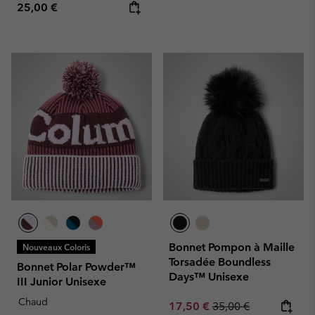
Regular price:
25,00 €
Bonnet Pompon à Maille
Nouveaux Coloris
Torsadée Boundless
Bonnet Polar Powder™
Days™ Unisexe
III Junior Unisexe
Chaud
Sale price:
Regular price:
17,50 €
35,00 €