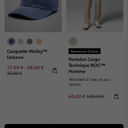
Casquette Wellzy™
Nouveaux Coloris
Unisexe
Pantalon Cargo
Technique ROC™
Minimum sale price:
Maximum sale price:
Regular price:
17,00 €
-
28,00 €
Homme
35,00 €
Résistant à l'eau et aux
taches
Sale price:
Regular price:
60,00 €
100,00 €