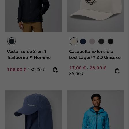
Veste Isolée 3-en-1
Casquette Extensible
Trailborne™ Homme
Lost Lager™ 3D Unisexe
Minimum sale price:
Maximum sale pric
Regular pr
17,00 €
-
28,00 €
Sale price:
Regular price:
108,00 €
180,00 €
35,00 €