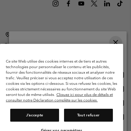
Belgique (français)
English ›
Nederlands ›
|
|
©
2026
Columbia Sportswear International Sarl. Avenue des Morgines, 12
1213 Petit-Lancy Switzerland. Tous droits réservés.
Veuillez choisir une langue
Conditions d'utilisation
Conditions Générales de Vente
Achats en ligne disponibles
Ce site Web utilise des cookies internes et de tiers et autres
Garanties Légales
Politique de confidentialité
technologies pour personnaliser le contenu et les publicités,
fournir des fonctionnalités de réseaux sociaux et analyser notre
Achat
United States
Conditions d'utilisation - Membres
trafic. Veuillez préciser si vous acceptez notre utilisation de ces
en
cookies via les options ci-dessous. Si vous refusez les cookies, les
Conditions D'utilisation - Contenu généré par l'utilisateur
Impressum
ligne
Achat
Belgium-English
cookies strictement nécessaires au fonctionnement du site Web
dispon
en
Cookies
seront tout de même utilisés.
Cliquez ici pour plus de détails et
ligne
consulter notre Déclaration complète sur les cookies.
Achat
Belgium-Français
dispon
en
Service client: Lun - sam de 9h à 13h et de 14h à 18h
(+)3278480783
ligne
J’accepte
Tout refuser
Achat
Belgium-Dutch
dispon
en
ligne
Gérer vos paramètres