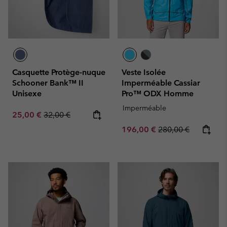
Casquette Protège-nuque
Veste Isolée
Schooner Bank™ II
Imperméable Cassiar
Unisexe
Pro™ ODX Homme
Imperméable
Sale price:
Regular price:
25,00 €
32,00 €
Sale price:
Regular price:
196,00 €
280,00 €