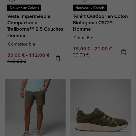
Nouveaux Coloris
Nouveaux Coloris
Veste Imperméable
T-shirt Outdoor en Coton
Compactable
Biologique CSC™
Trailborne™ 2,5 Couches
Homme
Homme
Coton Bio
Compressible
Minimum sale price:
Maximum sale pric
Regular pr
15,00 €
-
21,00 €
Minimum sale price:
Maximum sale price:
Regular price:
30,00 €
80,00 €
-
112,00 €
160,00 €