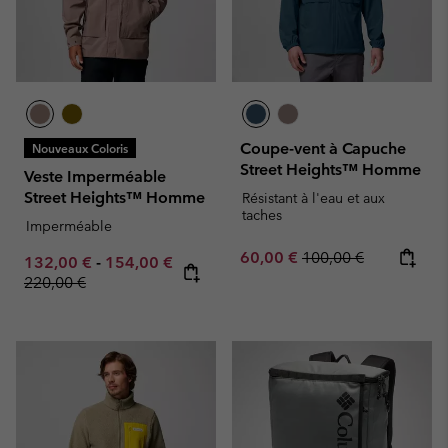
Coupe-vent à Capuche
Nouveaux Coloris
Street Heights™ Homme
Veste Imperméable
Street Heights™ Homme
Résistant à l'eau et aux
taches
Imperméable
Sale price:
Regular price:
60,00 €
100,00 €
Minimum sale price:
Maximum sale price:
132,00 €
-
154,00 €
Regular price:
220,00 €