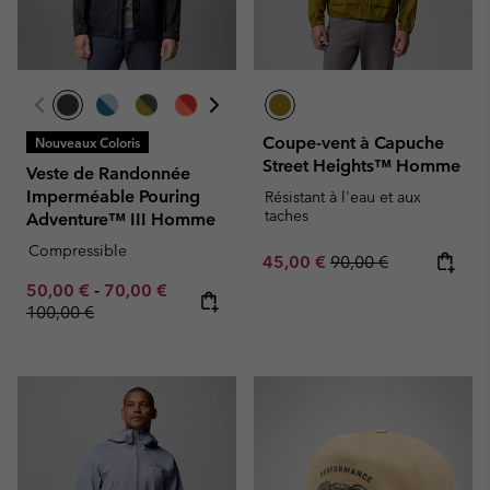
Coupe-vent à Capuche
Nouveaux Coloris
Street Heights™ Homme
Veste de Randonnée
Imperméable Pouring
Résistant à l'eau et aux
taches
Adventure™ III Homme
Compressible
Sale price:
Regular price:
45,00 €
90,00 €
Minimum sale price:
Maximum sale price:
Regular price:
50,00 €
-
70,00 €
100,00 €