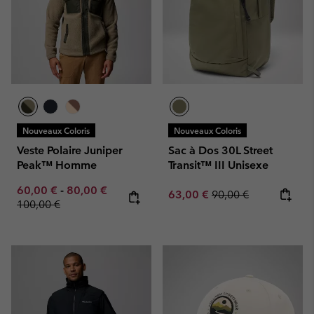
Nouveaux Coloris
Nouveaux Coloris
Veste Polaire Juniper
Sac à Dos 30L Street
Peak™ Homme
Transit™ III Unisexe
Minimum sale price:
Maximum sale price:
Regular price:
60,00 €
-
80,00 €
Sale price:
Regular price:
63,00 €
90,00 €
100,00 €