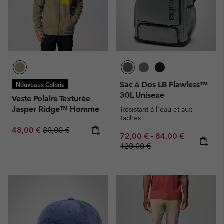
Sac à Dos LB Flawless™
Nouveaux Coloris
30L Unisexe
Veste Polaire Texturée
Jasper Ridge™ Homme
Résistant à l'eau et aux
taches
Sale price:
Regular price:
48,00 €
80,00 €
Minimum sale price:
Maximum sale pric
Regular pr
72,00 €
-
84,00 €
120,00 €