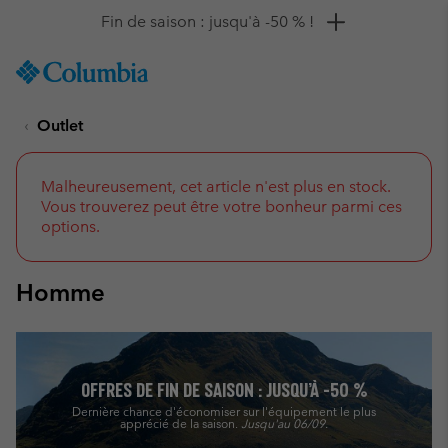
Remise de 10 % à saisir
SKIP
Columbia
TO
Sportswear
CONTENT
Outlet
SKIP
TO
MAIN
NAV
Malheureusement, cet article n'est plus en stock.
Vous trouverez peut être votre bonheur parmi ces
SKIP
options.
TO
SEARCH
Homme
OFFRES DE FIN DE SAISON : JUSQU’À -50 %
Dernière chance d'économiser sur l'équipement le plus
apprécié de la saison.
Jusqu'au 06/09.