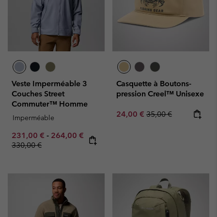
Veste Imperméable 3
Casquette à Boutons-
Couches Street
pression Creel™ Unisexe
Commuter™ Homme
Sale price:
Regular price:
24,00 €
35,00 €
Imperméable
Minimum sale price:
Maximum sale price:
231,00 €
-
264,00 €
Regular price:
330,00 €