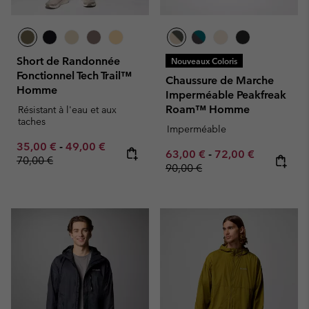
Short de Randonnée
Nouveaux Coloris
Fonctionnel Tech Trail™
Chaussure de Marche
Homme
Imperméable Peakfreak
Roam™ Homme
Résistant à l'eau et aux
taches
Imperméable
Minimum sale price:
Maximum sale price:
Regular price:
35,00 €
-
49,00 €
Minimum sale price:
Maximum sale pric
Regular pr
63,00 €
-
72,00 €
70,00 €
90,00 €