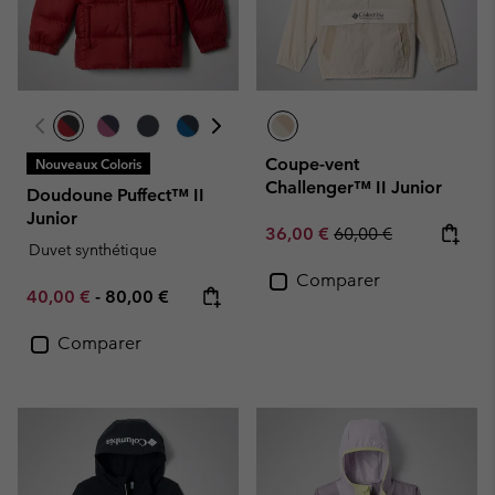
Coupe-vent
Nouveaux Coloris
Challenger™ II Junior
Doudoune Puffect™ II
Junior
Sale price:
Regular price:
36,00 €
60,00 €
Duvet synthétique
Comparer
Minimum sale price:
Maximum price:
40,00 €
-
80,00 €
Comparer