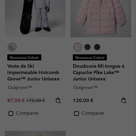
Nouveaux Coloris
Nouveaux Coloris
Veste de Ski
Doudoune Mi-longue à
Imperméable Holcomb
Capuche Pike Lake™
Grove™ Junior Unisexe
Junior Unisexe
Outgrown™
Outgrown™
Sale price:
Regular price:
Regular price:
87,50 €
175,00 €
120,00 €
Comparer
Comparer