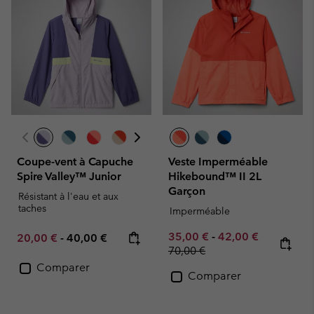
Coupe-vent à Capuche
Veste Imperméable
Spire Valley™ Junior
Hikebound™ II 2L
Garçon
Résistant à l'eau et aux
taches
Imperméable
Minimum sale price:
Maximum sale pric
Regular pr
35,00 €
-
42,00 €
Minimum sale price:
Maximum price:
20,00 €
-
40,00 €
70,00 €
Comparer
Comparer