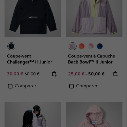
Coupe-vent
Coupe-vent à Capuche
Challenger™ II Junior
Back Bowl™ II Junior
Sale price:
Regular price:
Minimum sale price:
Maximum price:
30,00 €
60,00 €
25,00 €
-
50,00 €
Comparer
Comparer