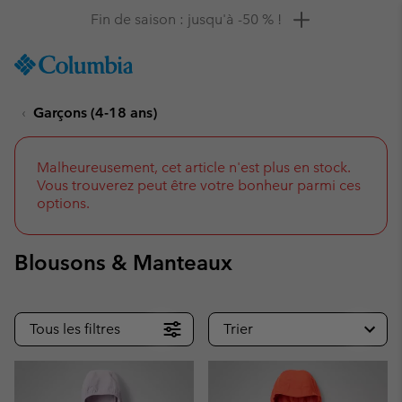
Remise de 10 % à saisir
SKIP
Columbia
TO
Sportswear
CONTENT
Garçons (4-18 ans)
SKIP
TO
MAIN
NAV
Malheureusement, cet article n'est plus en stock.
Vous trouverez peut être votre bonheur parmi ces
SKIP
options.
TO
SEARCH
Blousons & Manteaux
Tous les filtres
Trier