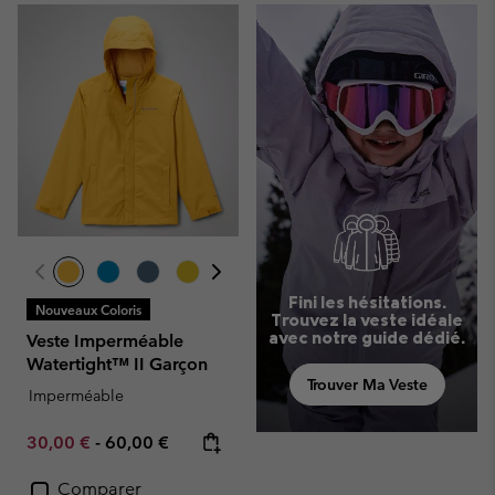
Fini les hésitations.
Nouveaux Coloris
Trouvez la veste idéale
avec notre guide dédié.
Veste Imperméable
Watertight™ II Garçon
Trouver Ma Veste
Imperméable
Minimum sale price:
Maximum price:
30,00 €
-
60,00 €
Comparer