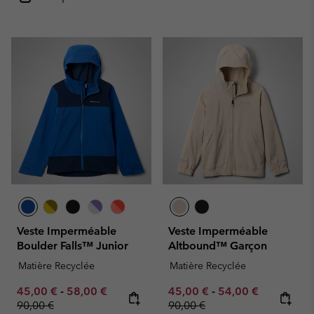
Veste Imperméable
Veste Imperméable
Boulder Falls™ Junior
Altbound™ Garçon
Matière Recyclée
Matière Recyclée
Minimum sale price:
Maximum sale price:
Regular price:
Minimum sale price:
Maximum sale pric
Regular pr
45,00 €
-
58,00 €
45,00 €
-
54,00 €
90,00 €
90,00 €