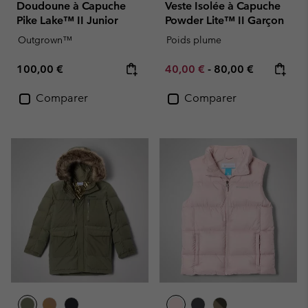
Doudoune à Capuche
Veste Isolée à Capuche
Pike Lake™ II Junior
Powder Lite™ II Garçon
Outgrown™
Poids plume
Regular price:
Minimum sale price:
Maximum price:
100,00 €
40,00 €
-
80,00 €
Comparer
Comparer