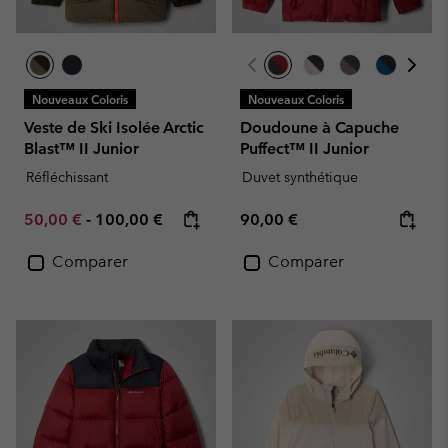
Nouveaux Coloris
Nouveaux Coloris
Veste de Ski Isolée Arctic
Doudoune à Capuche
Blast™ II Junior
Puffect™ II Junior
Réfléchissant
Duvet synthétique
Minimum sale price:
Maximum price:
Regular price:
50,00 €
-
100,00 €
90,00 €
Comparer
Comparer