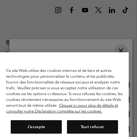
Belgique (français)
English ›
Nederlands ›
|
|
©
2026
Columbia Sportswear International Sarl. Avenue des Morgines, 12
1213 Petit-Lancy Switzerland. Tous droits réservés.
Veuillez choisir une langue
Conditions d'utilisation
Conditions Générales de Vente
Achats en ligne disponibles
Ce site Web utilise des cookies internes et de tiers et autres
Garanties Légales
Politique de confidentialité
technologies pour personnaliser le contenu et les publicités,
fournir des fonctionnalités de réseaux sociaux et analyser notre
Achat
United States
Conditions d'utilisation - Membres
trafic. Veuillez préciser si vous acceptez notre utilisation de ces
en
cookies via les options ci-dessous. Si vous refusez les cookies, les
Conditions D'utilisation - Contenu généré par l'utilisateur
Impressum
ligne
Achat
Belgium-English
cookies strictement nécessaires au fonctionnement du site Web
dispon
en
Cookies
seront tout de même utilisés.
Cliquez ici pour plus de détails et
ligne
consulter notre Déclaration complète sur les cookies.
Achat
Belgium-Français
dispon
en
Service client: Lun - sam de 9h à 13h et de 14h à 18h
(+)3278480783
ligne
J’accepte
Tout refuser
Achat
Belgium-Dutch
dispon
en