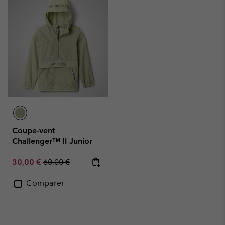
Coupe-vent
Challenger™ II Junior
Sale price:
Regular price:
30,00 €
60,00 €
Comparer