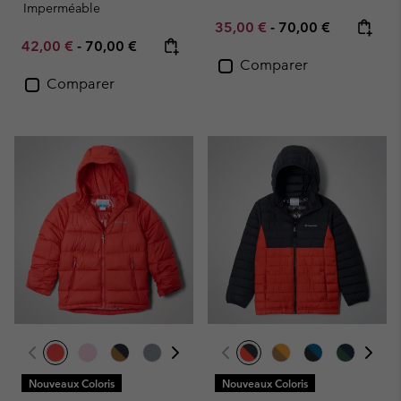
Imperméable
Minimum sale price:
Maximum price:
35,00 €
-
70,00 €
Minimum sale price:
Maximum price:
42,00 €
-
70,00 €
Comparer
Comparer
Nouveaux Coloris
Nouveaux Coloris