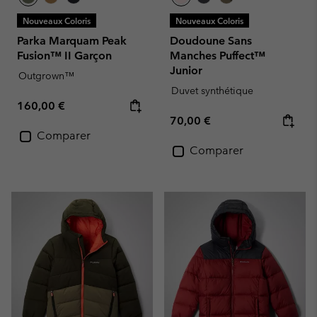
Nouveaux Coloris
Nouveaux Coloris
Parka Marquam Peak
Doudoune Sans
Fusion™ II Garçon
Manches Puffect™
Junior
Outgrown™
Duvet synthétique
Regular price:
160,00 €
Regular price:
70,00 €
Comparer
Comparer